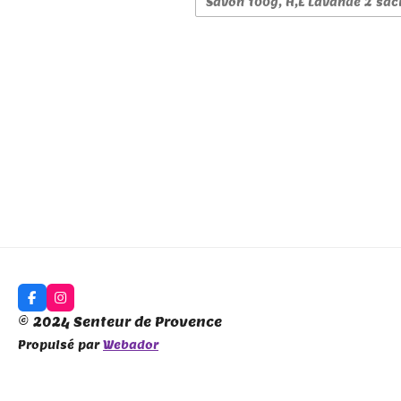
F
I
a
n
© 2024 Senteur de Provence
c
s
e
t
Propulsé par
Webador
b
a
o
g
o
r
k
a