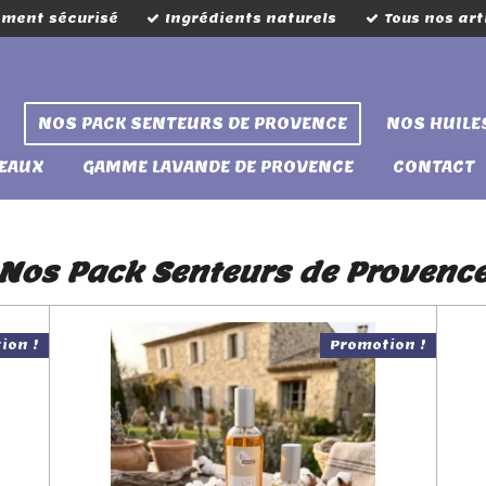
ement sécurisé
Ingrédients naturels
Tous nos art
NOS PACK SENTEURS DE PROVENCE
NOS HUILE
DEAUX
GAMME LAVANDE DE PROVENCE
CONTACT
Nos Pack Senteurs de Provenc
ion !
Promotion !