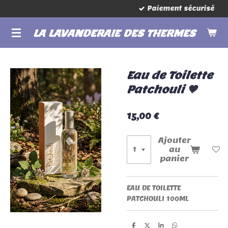
Paiement sécurisé
Passer
au
LA LAVANDERAIE DES THERMES
contenu
principal
Eau de Toilette
Patchouli 🤎
15,00 €
Ajouter
au
panier
EAU DE TOILETTE
PATCHOULI 100ML
P
P
P
P