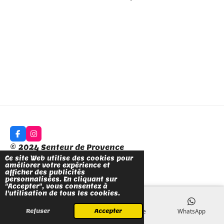
a
a
a
a
r
r
r
r
t
t
t
t
a
a
a
a
g
g
g
g
e
e
e
e
r
r
r
r
F
I
a
n
© 2024 Senteur de Provence
c
s
e
t
Ce site Web utilise des cookies pour
Propulsé par
Webador
b
a
améliorer votre expérience et
o
g
afficher des publicités
o
r
personnalisées. En cliquant sur
k
a
"Accepter", vous consentez à
m
l'utilisation de tous les cookies.
E-mail
Téléphone
Carte
WhatsApp
Refuser
Accepter