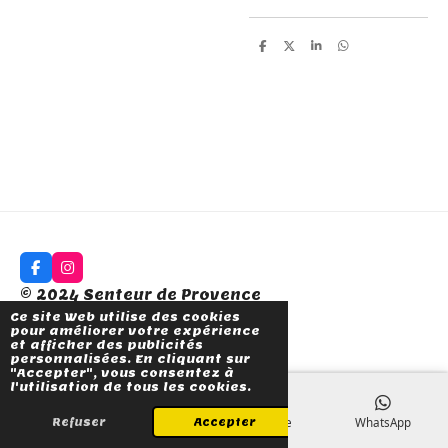
P
P
P
P
a
a
a
a
r
r
r
r
t
t
t
t
a
a
a
a
g
g
g
g
e
e
e
e
r
r
r
r
F
I
a
n
© 2024 Senteur de Provence
c
s
e
t
Ce site Web utilise des cookies
Propulsé par
Webador
b
a
pour améliorer votre expérience
o
g
et afficher des publicités
o
r
personnalisées. En cliquant sur
k
a
"Accepter", vous consentez à
m
l'utilisation de tous les cookies.
E-mail
Téléphone
Carte
WhatsApp
Refuser
Accepter