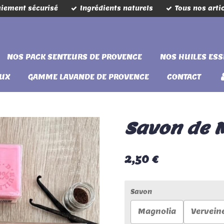
iement sécurisé
Ingrédients naturels
Tous nos arti
NOS PACK SENTEURS DE PROVENCE
NOS HUILES ESS
AUX
GAMME LAVANDE DE PROVENCE
CONTACT
Savon de M
2,50 €
Savon
Magnolia
Vervein