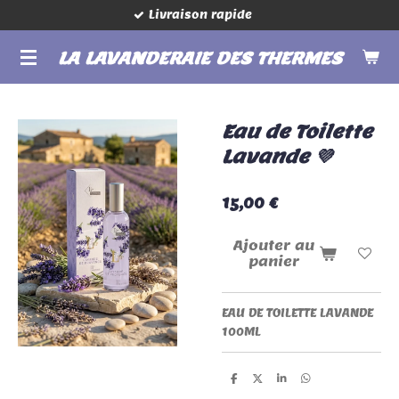
Livraison rapide
Passer
au
LA LAVANDERAIE DES THERMES
contenu
principal
Eau de Toilette
Lavande 💜
15,00 €
Ajouter au
panier
EAU DE TOILETTE LAVANDE
100ML
P
P
P
P
a
a
a
a