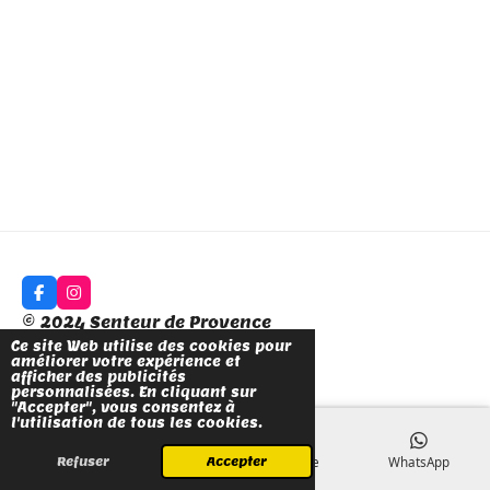
r
r
r
r
t
t
t
t
a
a
a
a
g
g
g
g
e
e
e
e
r
r
r
r
F
I
a
n
© 2024 Senteur de Provence
c
s
e
t
Ce site Web utilise des cookies pour
Propulsé par
Webador
b
a
améliorer votre expérience et
o
g
afficher des publicités
o
r
personnalisées. En cliquant sur
k
a
"Accepter", vous consentez à
m
l'utilisation de tous les cookies.
E-mail
Téléphone
Carte
WhatsApp
Refuser
Accepter